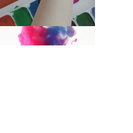
​문의
CLICK HERE